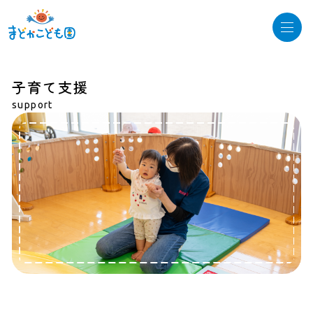
子育て支援
トップ
採用情報
support
園について
保育理念
施設紹介
概要
園での過ごし方
１日の流れ
年間行事
お知らせ
園の様子
子育て支援
入園のご案内