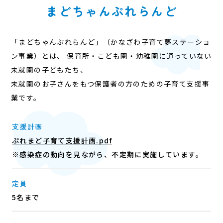
まどちゃんぷれらんど
お問い合わせ
「まどちゃんぷれらんど」（かなざわ子育て夢ステーショ
ン事業）とは、
保育所・こども園・幼稚園に通っていない
未就園の子どもたち、
未就園のお子さんをもつ保護者の方のための子育て支援事
業です。
支援計画
ぷれまど子育て支援計画.pdf
社会福祉法人 見真福祉会 まどかこども園
※感染症の動向を見ながら、不定期に実施しています。
〒920-3116
石川県金沢市南森本町ロ78番地1
TEL：076-258-0758
FAX：076-257-5827
定員
5名まで
© 2024 まどかこども園